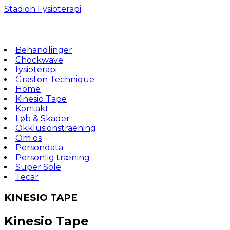
Skip
Stadion Fysioterapi
to
content
Behandlinger
Chockwave
fysioterapi
Graston Technique
Home
Kinesio Tape
Kontakt
Løb & Skader
Okklusionstraening
Om os
Persondata
Personlig træning
Super Sole
Tecar
KINESIO TAPE
Kinesio Tape