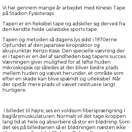
Vi har gennem mange år arbejdet med Kinesio Tape
på Stadion Fysioterapi.
Tapen er en fleksibel tape og adskiller sig derved fra
den kendte hvide uelastiske sports tape.
Tapen og metoden så dagens lys sidst i 1970erne.
Opfundet af den japanske kiropraktor og
akupunktør Kenzo Kase. Den specielle vævning der
er i tapen er en del af sandheden bag tapens succes.
Vævningen giver mulighed for at løfte huden
mikroskopisk op således at der bliver bedre plads
mellem huden og vævet herunder, et område som
efter en skade kan blive spændt og ufleksibel. Når
der opstår mere plads vil vævet restituere langt
hurtigere.
I billedet til højre, ses en voldsom fibersprængning I
baglårsmuskulaturen. Normalt vil det tage kroppen
lang tid at hele og absorbere så stor en blødning. Som
det ses på billedserien så er blødningen næsten ikke