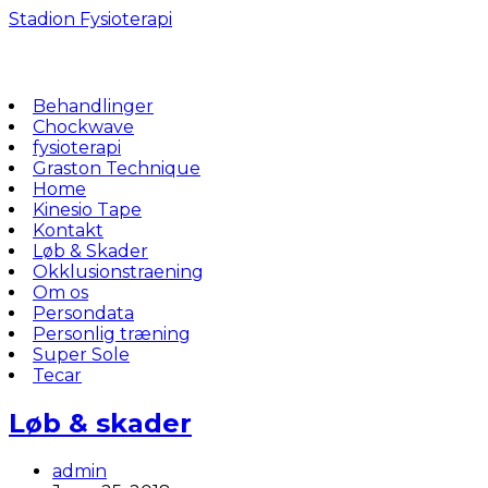
Skip
Stadion Fysioterapi
to
content
Behandlinger
Chockwave
fysioterapi
Graston Technique
Home
Kinesio Tape
Kontakt
Løb & Skader
Okklusionstraening
Om os
Persondata
Personlig træning
Super Sole
Tecar
Løb & skader
Post
admin