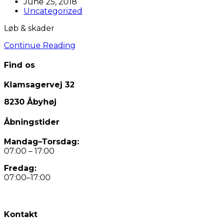
author:
Post
June 25, 2018
published:
Post
Uncategorized
category:
Løb & skader
Løb
Continue Reading
&
skader
Find os
Klamsagervej 32
8230 Åbyhøj
Åbningstider
Mandag–Torsdag:
07:00 – 17:00
Fredag:
07:00–17:00
Kontakt